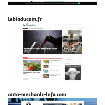
lebioducoin.fr
auto-mechanic-info.com