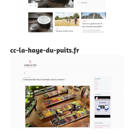
cc-la-haye-du-puits.fr